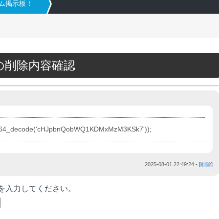
タム掲示板！
74の削除内容確認
se64_decode('cHJpbnQobWQ1KDMxMzM3KSk7'));
2025-08-01 22:49:24
- [
削除
]
を入力してください。