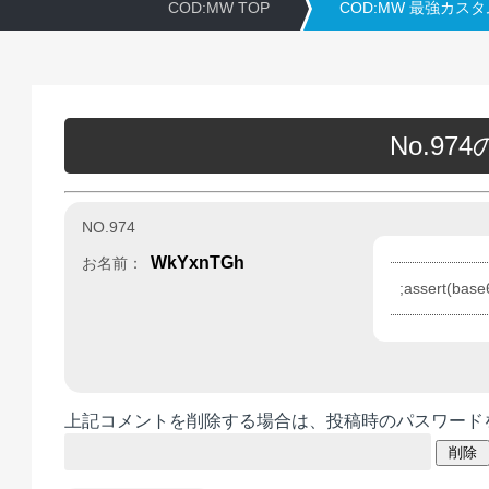
COD:MW TOP
COD:MW 最強カス
No.9
NO.974
WkYxnTGh
お名前：
;assert(ba
上記コメントを削除する場合は、投稿時のパスワード