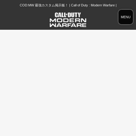
COD:MW 最強カスタム掲示板！ | Call of Duty : Modern Warfare |
MENU