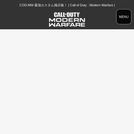
COD:MW 最強カスタム掲示板！ | Call of Duty : Modern Warfare |
MENU