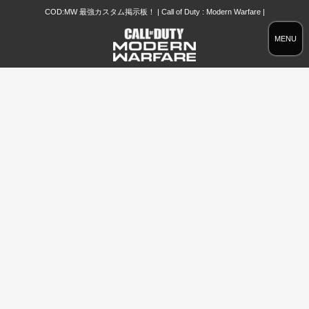
COD:MW 最強カスタム掲示板！ | Call of Duty : Modern Warfare |
MENU