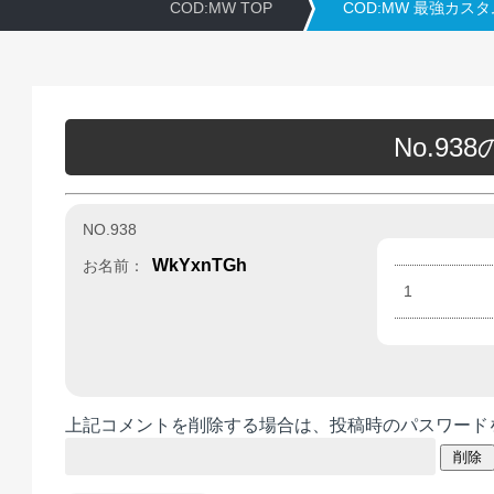
COD:MW TOP
COD:MW 最強カス
No.9
NO.938
WkYxnTGh
お名前：
1
上記コメントを削除する場合は、投稿時のパスワード