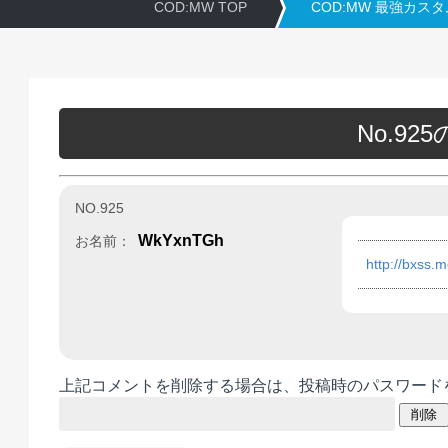
COD:MW TOP
COD:MW 最強カス
No.9
NO.925
WkYxnTGh
お名前：
http://bxss.me
上記コメントを削除する場合は、投稿時のパスワード