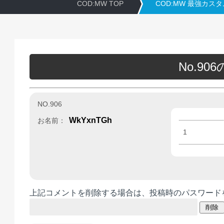
COD:MW TOP
COD:MW 最強カス
No.9
NO.906
WkYxnTGh
お名前：
1
上記コメントを削除する場合は、投稿時のパスワード