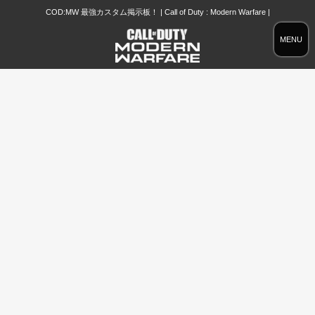
COD:MW 最強カスタム掲示板！ | Call of Duty : Modern Warfare |
MENU