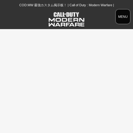
COD:MW 最強カスタム掲示板！ | Call of Duty : Modern Warfare |
MENU