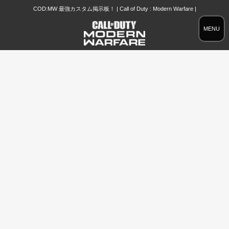
COD:MW 最強カスタム掲示板！ | Call of Duty : Modern Warfare |
MENU