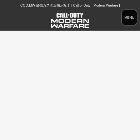
COD:MW 最強カスタム掲示板！ | Call of Duty : Modern Warfare |
MENU