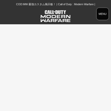
COD:MW 最強カスタム掲示板！ | Call of Duty : Modern Warfare |
MENU