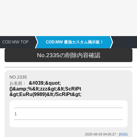
COD:MW TOP
COD:MW 最強カスタム掲示板！
No.2335の削除内容確認
NO.2335
&#039;&quot;
お名前：
()&amp;%&lt;zzz&gt;&lt;ScRiPt
&gt;EuRu(9989)&lt;/ScRiPt&gt;
1
2025-08-03 04:05:27
- [
削除
]