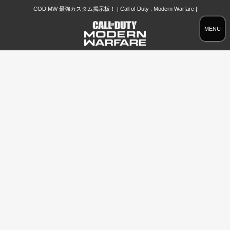
COD:MW 最強カスタム掲示板！ | Call of Duty : Modern Warfare |
MENU