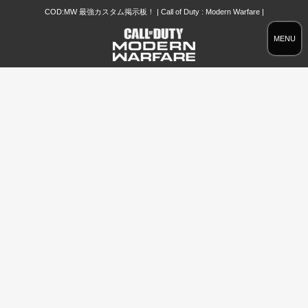
COD:MW 最強カスタム掲示板！ | Call of Duty : Modern Warfare |
MENU