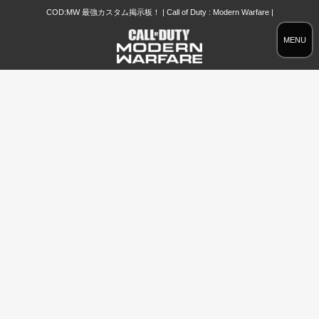
COD:MW 最強カスタム掲示板！ | Call of Duty : Modern Warfare |
MENU