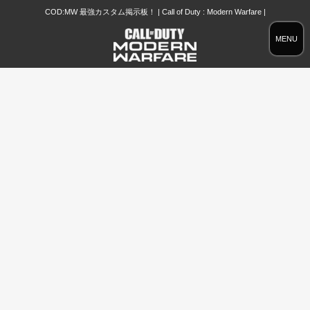
COD:MW 最強カスタム掲示板！ | Call of Duty : Modern Warfare |
MENU