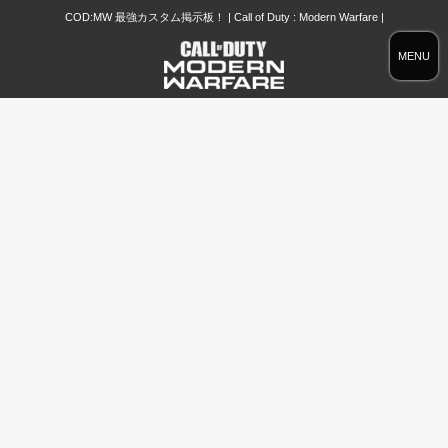
COD:MW 最強カスタム掲示板！ | Call of Duty : Modern Warfare |
MENU