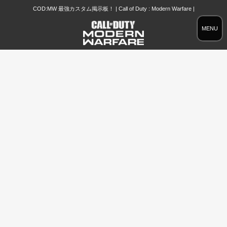
COD:MW 最強カスタム掲示板！ | Call of Duty : Modern Warfare |
MENU