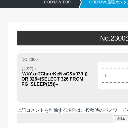
COD:MW TOP
COD:MW 最強カス
No.23
NO.2300
お名前：
WkYxnTGhnrrKeNwC&#039;))
1
OR 326=(SELECT 326 FROM
PG_SLEEP(15))--
上記コメントを削除する場合は、投稿時のパスワード