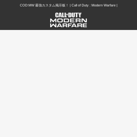
COD:MW 最強カスタム掲示板！ | Call of Duty : Modern Warfare |