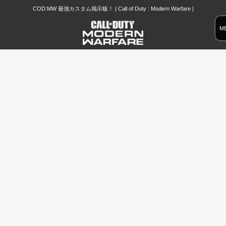
COD:MW 最強カスタム掲示板！ | Call of Duty : Modern Warfare |
M