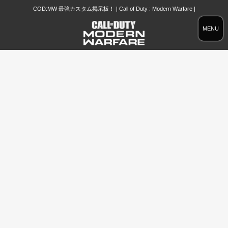
COD:MW 最強カスタム掲示板！ | Call of Duty : Modern Warfare |
MENU