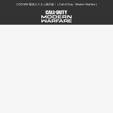
COD:MW 最強カスタム掲示板！ | Call of Duty : Modern Warfare |