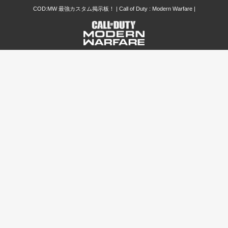
COD:MW 最強カスタム掲示板！ | Call of Duty : Modern Warfare |