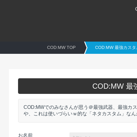
COD:MW TOP
COD:MW 最強カス
COD:MW 
COD:MWでのみなさんが思う＠最強武器、最強
や、これは使いづらいｗ的な「ネタカスタム」なん
お名前