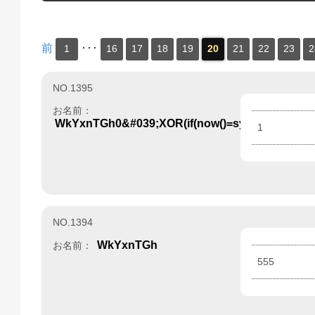
前
･･･
1
16
17
18
19
20
21
22
23
2
NO.1395
お名前：
WkYxnTGh0&#039;XOR(if(now()=sysdate(),sleep
1
NO.1394
WkYxnTGh
お名前：
555