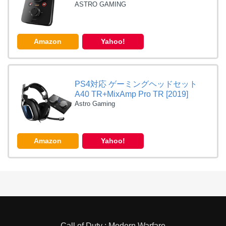
ASTRO GAMING
Amazon
Yahoo!
PS4対応 ゲーミングヘッドセット
A40 TR+MixAmp Pro TR [2019]
Astro Gaming
Amazon
Yahoo!
Call of Duty : Modern Warfare