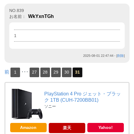
NO.839
WkYxnTGh
お名前：
1
2025-08-01 22:47:44
- [
削除
]
前
･･･
1
27
28
29
30
31
PlayStation 4 Pro ジェット・ブラッ
ク 1TB (CUH-7200BB01)
ソニー
Amazon
Yahoo!
楽天