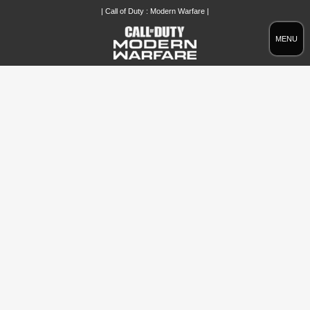
| Call of Duty : Modern Warfare |
MENU