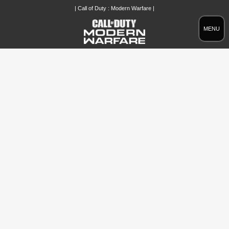
| Call of Duty : Modern Warfare |
MENU