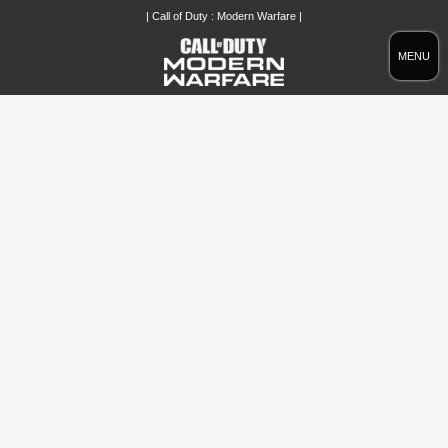
| Call of Duty : Modern Warfare |
MENU