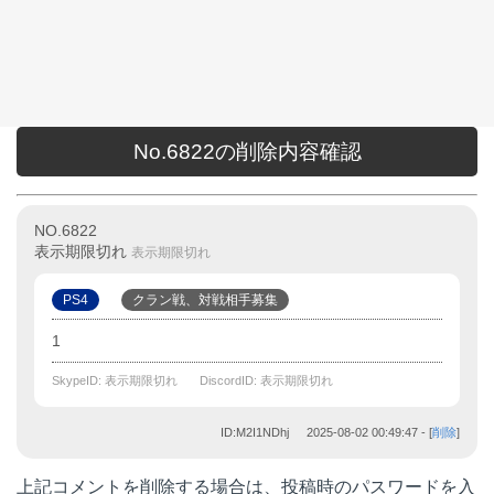
No.6822の削除内容確認
NO.6822
表示期限切れ
表示期限切れ
PS4
クラン戦、対戦相手募集
1
SkypeID: 表示期限切れ
DiscordID: 表示期限切れ
ID:M2I1NDhj
2025-08-02 00:49:47
- [
削除
]
上記コメントを削除する場合は、投稿時のパスワードを入