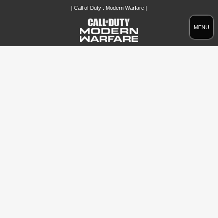
| Call of Duty : Modern Warfare |
MENU