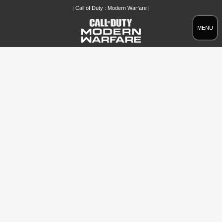
| Call of Duty : Modern Warfare |
MENU