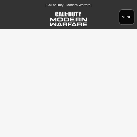
| Call of Duty : Modern Warfare |
MENU