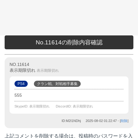
No.11614の削除内容確認
NO.11614
表示期限切れ
表示期限切れ
PS4
クラン戦、対戦相手募集
555
SkypeID: 表示期限切れ
DiscordID: 表示期限切れ
ID:M2I1NDhj
2025-08-02 01:22:47
- [
削除
]
上記コメントを削除する場合は、投稿時のパスワードを入