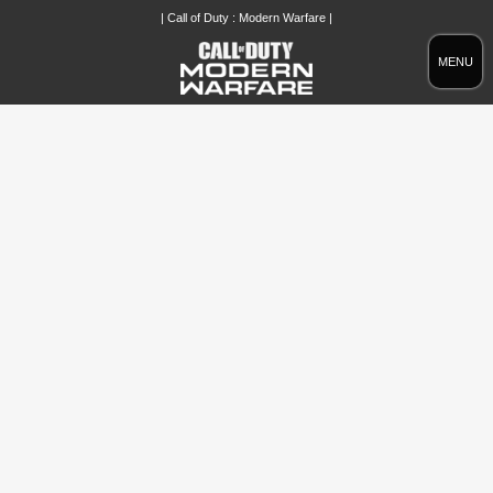
| Call of Duty : Modern Warfare |
MENU