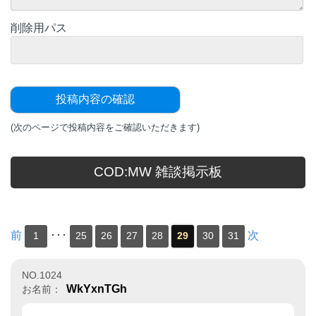
削除用パス
(次のページで投稿内容をご確認いただきます)
COD:MW 雑談掲示板
前
･･･
次
1
25
26
27
28
29
30
31
NO.1024
WkYxnTGh
お名前：