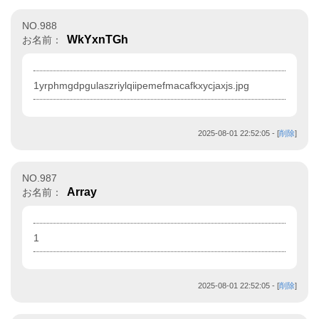
NO.988
WkYxnTGh
お名前：
1yrphmgdpgulaszriylqiipemefmacafkxycjaxjs.jpg
2025-08-01 22:52:05
- [
削除
]
NO.987
Array
お名前：
1
2025-08-01 22:52:05
- [
削除
]