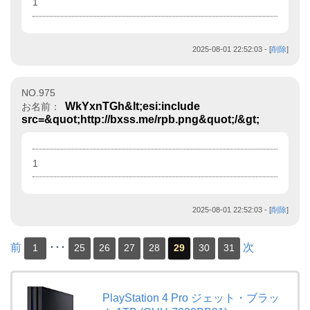
1
2025-08-01 22:52:03
- [
削除
]
NO.975
WkYxnTGh&lt;esi:include
お名前：
src=&quot;http://bxss.me/rpb.png&quot;/&gt;
1
2025-08-01 22:52:03
- [
削除
]
前
･･･
次
1
25
26
27
28
29
30
31
PlayStation 4 Pro ジェット・ブラッ