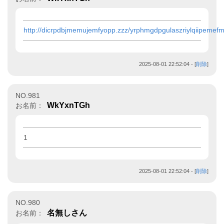
http://dicrpdbjmemujemfyopp.zzz/yrphmgdpgulaszriylqiipemefm
2025-08-01 22:52:04
- [
削除
]
NO.981
WkYxnTGh
お名前：
1
2025-08-01 22:52:04
- [
削除
]
NO.980
名無しさん
お名前：