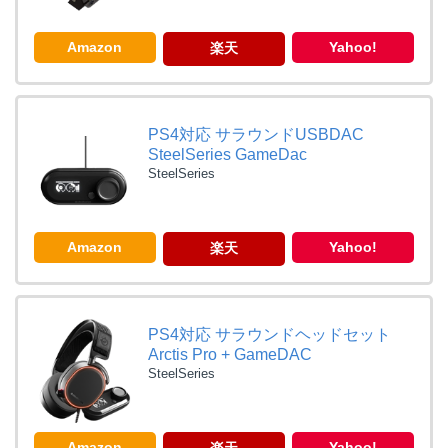
Amazon
Yahoo!
楽天
PS4対応 サラウンドUSBDAC
SteelSeries GameDac
SteelSeries
Amazon
Yahoo!
楽天
PS4対応 サラウンドヘッドセット
Arctis Pro + GameDAC
SteelSeries
Amazon
Yahoo!