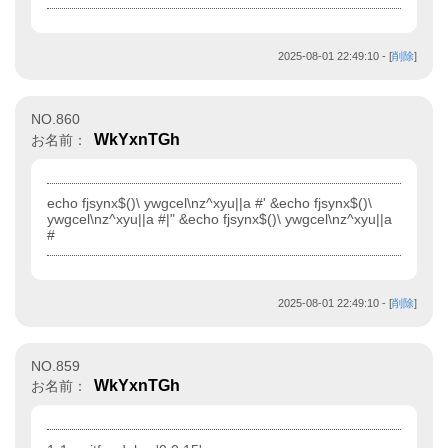
2025-08-01 22:49:10
- [
削除
]
NO.860
WkYxnTGh
お名前：
echo fjsynx$()\ ywgcel\nz^xyu||a #' &echo fjsynx$()\
ywgcel\nz^xyu||a #|" &echo fjsynx$()\ ywgcel\nz^xyu||a
#
2025-08-01 22:49:10
- [
削除
]
NO.859
WkYxnTGh
お名前：