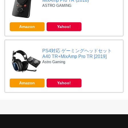
MixAmp Pro TR (2018)
ASTRO GAMING
Amazon
Yahoo!
PS4対応 ゲーミングヘッドセット
A40 TR+MixAmp Pro TR [2019]
Astro Gaming
Amazon
Yahoo!