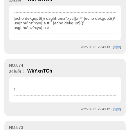
|echo dekgup$()\ usghhu\nz^xyu||a #' |echo dekgup$()\
usghhu\nz^xyu||a #|" |echo dekgup$()\
usghhu\nz^xyu||a #
2025-08-01 22:49:13
- [
削除
]
NO.874
WkYxnTGh
お名前：
1
2025-08-01 22:49:12
- [
削除
]
NO.873