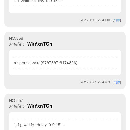
1-1 waitfor delay '0:0:15' --
2025-08-01 22:49:10
- [
削除
]
NO.858
WkYxnTGh
お名前：
response.write(9797597*9174896)
2025-08-01 22:49:09
- [
削除
]
NO.857
WkYxnTGh
お名前：
1-1); waitfor delay '0:0:15' --