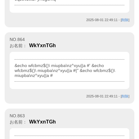
2025-08-01 22:49:11
- [
削除
]
NO.864
WkYxnTGh
お名前：
&echo wfcbmz$()\ miupba\nz^xyu||a #' &echo
wfcbmz$()\ miupba\nz^xyu||a #|" &echo wfcbmz$()\
miupba\nz^xyu||a #
2025-08-01 22:49:11
- [
削除
]
NO.863
WkYxnTGh
お名前：