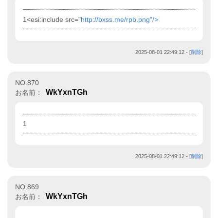
1<esi:include src="
http://bxss.me/rpb.png"/>
2025-08-01 22:49:12
- [
削除
]
NO.870
WkYxnTGh
お名前：
1
2025-08-01 22:49:12
- [
削除
]
NO.869
WkYxnTGh
お名前：