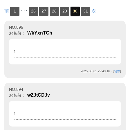
前
･･･
次
1
26
27
28
29
30
31
NO.895
WkYxnTGh
お名前：
1
2025-08-01 22:49:16
- [
削除
]
NO.894
wZJtCDJv
お名前：
1