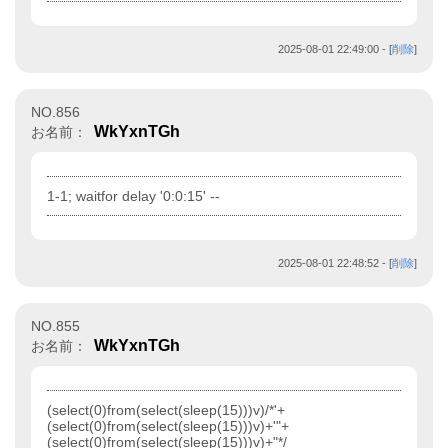
2025-08-01 22:49:00
- [
削除
]
NO.856
WkYxnTGh
お名前：
1-1; waitfor delay '0:0:15' --
2025-08-01 22:48:52
- [
削除
]
NO.855
WkYxnTGh
お名前：
(select(0)from(select(sleep(15)))v)/*'+
(select(0)from(select(sleep(15)))v)+'"+
(select(0)from(select(sleep(15)))v)+"*/