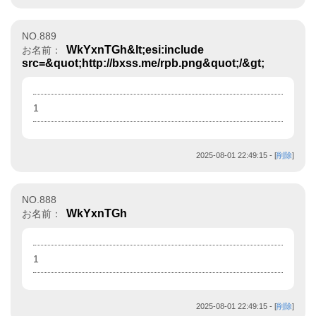
NO.889
WkYxnTGh&lt;esi:include
お名前：
src=&quot;http://bxss.me/rpb.png&quot;/&gt;
1
2025-08-01 22:49:15
- [
削除
]
NO.888
WkYxnTGh
お名前：
1
2025-08-01 22:49:15
- [
削除
]