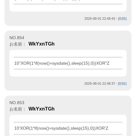
2025-08-01 22:48:43
- [
削除
]
NO.854
WkYxnTGh
お名前：
10"XOR(1*if(now()=sysdate(),sleep(15),0))XOR"Z
2025-08-01 22:48:37
- [
削除
]
NO.853
WkYxnTGh
お名前：
10'XOR(1*if(now()=sysdate(),sleep(15),0))XOR'Z