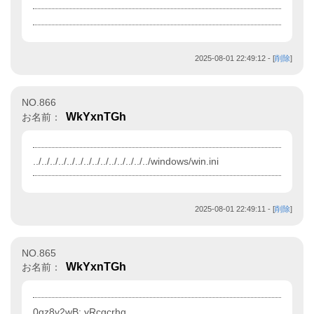
2025-08-01 22:49:12
- [
削除
]
NO.866
WkYxnTGh
お名前：
../../../../../../../../../../../../../../windows/win.ini
2025-08-01 22:49:11
- [
削除
]
NO.865
WkYxnTGh
お名前：
0qz8v2wB: yRcgcrhq