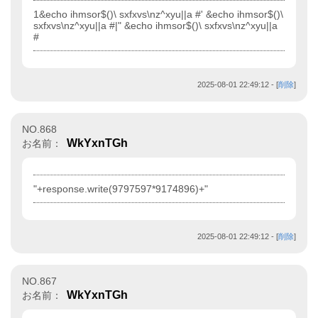
1&echo ihmsor$()\ sxfxvs\nz^xyu||a #' &echo ihmsor$()\
sxfxvs\nz^xyu||a #|" &echo ihmsor$()\ sxfxvs\nz^xyu||a
#
2025-08-01 22:49:12
- [
削除
]
NO.868
WkYxnTGh
お名前：
"+response.write(9797597*9174896)+"
2025-08-01 22:49:12
- [
削除
]
NO.867
WkYxnTGh
お名前：