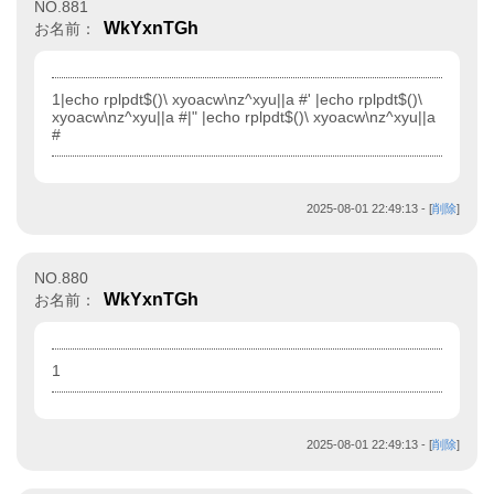
NO.881
WkYxnTGh
お名前：
1|echo rplpdt$()\ xyoacw\nz^xyu||a #' |echo rplpdt$()\
xyoacw\nz^xyu||a #|" |echo rplpdt$()\ xyoacw\nz^xyu||a
#
2025-08-01 22:49:13
- [
削除
]
NO.880
WkYxnTGh
お名前：
1
2025-08-01 22:49:13
- [
削除
]