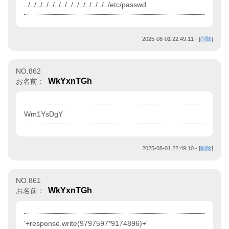
../../../../../../../../../../../../../../etc/passwd
2025-08-01 22:49:11
- [
削除
]
NO.862
WkYxnTGh
お名前：
Wm1YsDgY
2025-08-01 22:49:10
- [
削除
]
NO.861
WkYxnTGh
お名前：
'+response.write(9797597*9174896)+'