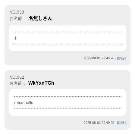
NO.933
名無しさん
お名前：
1
2025-08-01 22:49:20
- [
削除
]
NO.932
WkYxnTGh
お名前：
/etc/shells
2025-08-01 22:49:20
- [
削除
]