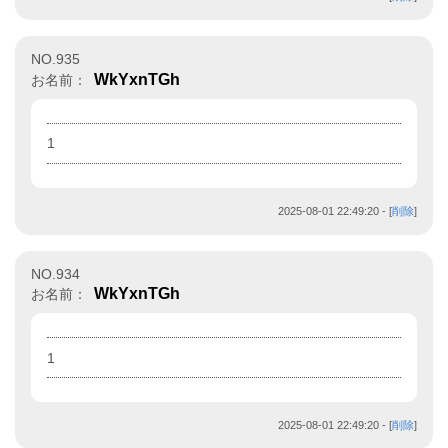
NO.935
WkYxnTGh
お名前：
1
2025-08-01 22:49:20
- [
削除
]
NO.934
WkYxnTGh
お名前：
1
2025-08-01 22:49:20
- [
削除
]