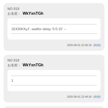
NO.919
WkYxnTGh
お名前：
1E430KXyJ'; waitfor delay '0:0:15' --
2025-08-01 22:49:18
- [
削除
]
NO.918
WkYxnTGh
お名前：
1
2025-08-01 22:49:18
- [
削除
]