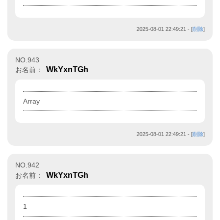
2025-08-01 22:49:21
- [
削除
]
NO.943
WkYxnTGh
お名前：
Array
2025-08-01 22:49:21
- [
削除
]
NO.942
WkYxnTGh
お名前：
1