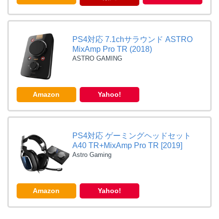
PS4対応 7.1chサラウンド ASTRO
MixAmp Pro TR (2018)
ASTRO GAMING
Amazon
Yahoo!
PS4対応 ゲーミングヘッドセット
A40 TR+MixAmp Pro TR [2019]
Astro Gaming
Amazon
Yahoo!