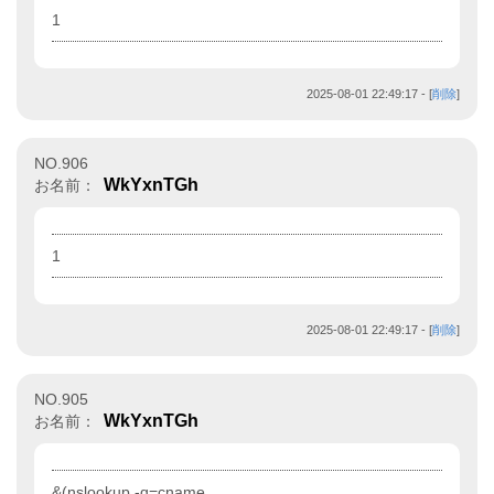
1
2025-08-01 22:49:17
- [
削除
]
NO.906
WkYxnTGh
お名前：
1
2025-08-01 22:49:17
- [
削除
]
NO.905
WkYxnTGh
お名前：
&(nslookup -q=cname