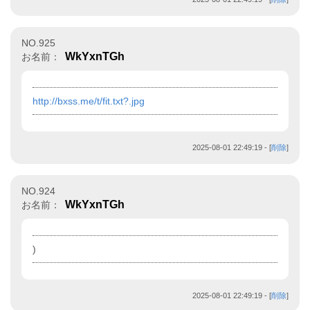
NO.925
WkYxnTGh
お名前：
http://bxss.me/t/fit.txt?.jpg
2025-08-01 22:49:19
- [
削除
]
NO.924
WkYxnTGh
お名前：
)
2025-08-01 22:49:19
- [
削除
]