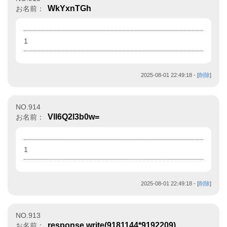
WkYxnTGh
お名前：
1
2025-08-01 22:49:18
- [
削除
]
NO.914
Vll6Q2l3b0w=
お名前：
1
2025-08-01 22:49:18
- [
削除
]
NO.913
response.write(9181144*9192209)
お名前：