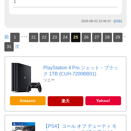
1
2025-08-01 22:49:37
- [
削除
]
前
･･･
･
1
21
22
23
24
25
26
27
28
29
次
31
PlayStation 4 Pro ジェット・ブラッ
ク 1TB (CUH-7200BB01)
ソニー
Amazon
Yahoo!
楽天
【PS4】コール オブ デューティ モ