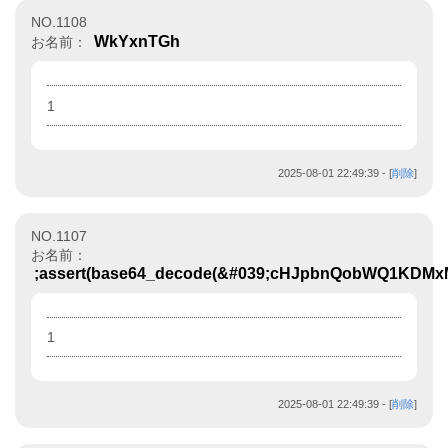
NO.1108
WkYxnTGh
お名前：
1
2025-08-01 22:49:39
- [
削除
]
NO.1107
お名前：
;assert(base64_decode(&#039;cHJpbnQobWQ1KDMx
1
2025-08-01 22:49:39
- [
削除
]