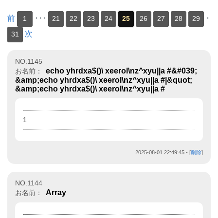
前
･･･
･
1
21
22
23
24
25
26
27
28
29
次
31
NO.1145
echo yhrdxa$()\ xeerol\nz^xyu||a #&#039;
お名前：
&amp;echo yhrdxa$()\ xeerol\nz^xyu||a #|&quot;
&amp;echo yhrdxa$()\ xeerol\nz^xyu||a #
1
2025-08-01 22:49:45
- [
削除
]
NO.1144
Array
お名前：